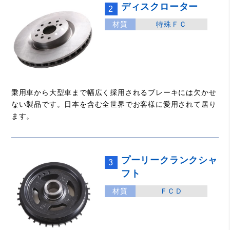
ディスクローター
2
材質
特殊ＦＣ
乗用車から大型車まで幅広く採用されるブレーキには欠かせ
ない製品です。日本を含む全世界でお客様に愛用されて居り
ます。
プーリークランクシャ
3
フト
材質
ＦＣＤ