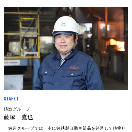
STAFF.1
鋳造グループ
藤塚 鷹也
鋳造グループでは、主に鋳鉄製自動車部品を鋳造して鋳物粗